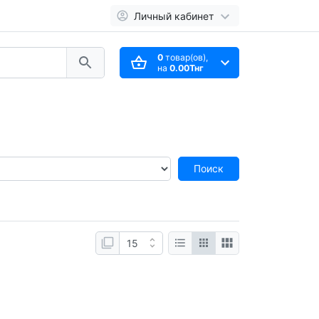
Личный кабинет
0
товар(ов),
на
0.00Тнг