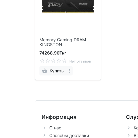
Memory Gaming DRAM
KINGSTON
KF436C18BBK2/32
74268.90Тнг
Нет отзывов
Купить
Информация
Слу
О нас
К
Способы доставки
В